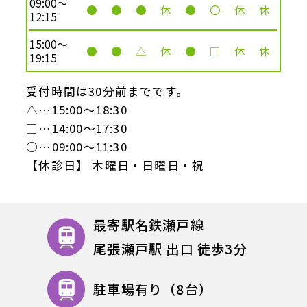
09:00～
●
●
●
休
●
〇
休
休
12:15
15:00～
●
●
△
休
●
□
休
休
19:15
受付時間は30分前までです。
△…15:00～18:30
□…14:00～17:30
○…09:00～11:30
【休診日】 木曜日・日曜日・祝
最寄駅名鉄瀬戸線
尾張瀬戸駅 出口 徒歩
3
分
駐車場有り（8台）