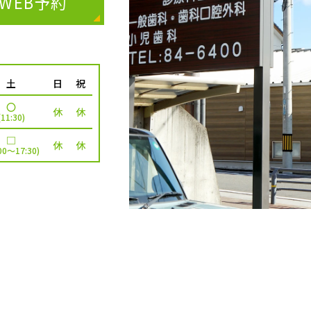
WEB予約
土
日
祝
〇
休
休
(11:30)
□
休
休
:00～17:30)