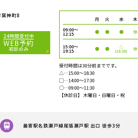
市窯神町8
月
火
水
木
09:00～
●
●
●
休
12:15
24時間受付中
WEB予約
15:00～
△
●
●
休
初診のみ
19:15
(18:30)
受付時間は30分前までです。
△…15:00～18:30
□…14:00～17:30
○…09:00～11:30
【休診日】 木曜日・日曜日・祝
最寄駅名鉄瀬戸線
尾張瀬戸駅 出口 徒歩
3
分