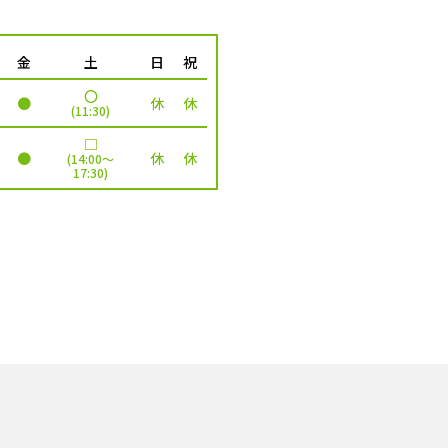
金
土
日
祝
〇
●
休
休
(11:30)
□
●
休
休
(14:00～
17:30)