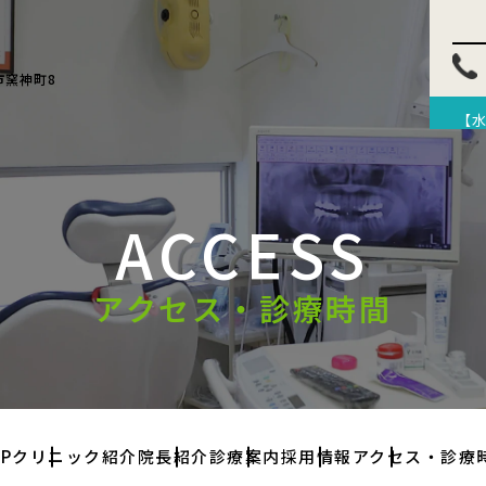
8
市窯神町8
【水】
ACCESS
アクセス・診療時間
P
クリニック紹介
院長紹介
診療案内
採用情報
アクセス・診療